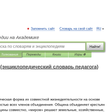
Запомнить сайт
Словарь на свой сайт
RU
едии на Академике
Найти!
Толкования
Переводы
Книги
Игры ⚽
(энциклопедический словарь педагога)
ическая
форма
их
совместной
жизнедеятельности
на
основе
остью
всех
членов
объединения
.
Община
объединяет
крестьян
щины
совместно
, «
миром
»
решают
земельные
,
хозяйственные
,