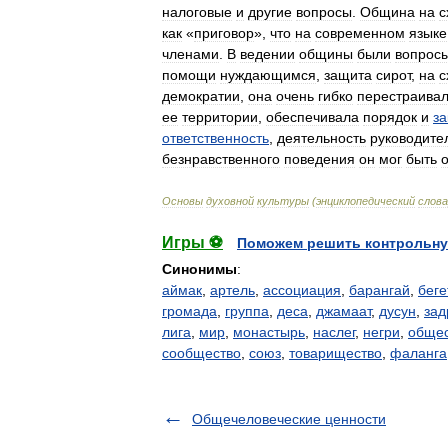
налоговые
и
другие
вопросы
.
Община
на
с
как
«
приговор
»,
что
на
современном
языке
членами
.
В
ведении
общины
были
вопрос
помощи
нуждающимся
,
защита
сирот
,
на
с
демократии
,
она
очень
гибко
перестраива
ее
территории
,
обеспечивала
порядок
и
з
ответственность
,
деятельность
руководите
безнравственного
поведения
он
мог
быть
Основы
духовной
культуры
(
энциклопедический
слова
Игры ⚽
Поможем решить контрольну
Синонимы
:
аймак
,
артель
,
ассоциация
,
барангай
,
беге
громада
,
группа
,
деса
,
джамаат
,
дусун
,
зад
лига
,
мир
,
монастырь
,
наслег
,
негри
,
общес
сообщество
,
союз
,
товарищество
,
фаланга
Общечеловеческие ценности