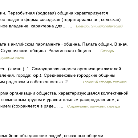
и. Первобытная (родовая) община характеризуется
ее поздняя форма соседская (территориальная, сельская)
нное владение, характерна для… …
Большой Энциклопедический
ата в английском парламенте» община. Палата общин. В знач.
. Студенческая община. Религиозная община …
Словарь
 русском языке
ен. (книжн.). 1. Самоуправляющаяся организация жителей
еления, города; юр.). Средневековые городские общины
ным родством и собственностью. 2.… …
Толковый словарь Ушакова
орма организации общества, характеризующаяся коллективной
, совместным трудом и уравнительным распределением, а
лением (сохраняется в ряде… …
Современный толковый словарь
семейное объединение людей, связанных общими