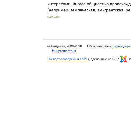
интересами, иногда общностью происхожде
(например, земляческая, эмигрантская,
словарь
© Академик, 2000-2026
Обратная связь:
Техподдерж
👣 Путешествия
Экспорт словарей на сайты
, сделанные на PHP,
Jo