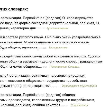
угих словарях:
ганизации. Первобытная (родовая) О. характеризуется
ее поздняя форма соседская (территориальная, сельская) О.
адение, характерна для… …
Русская история
в составе русского языка. Оно было очень употребительно в
зные значения. Можно выделить в нем четыре основных
нибудь общего; единение,… …
История слов
а людей, связанных между собой конкретным местом. Однако
жения общины вызывают идеологические споры. Традиционные
ве общины лежит общность… …
Политология. Словарь.
й организации, возникшая на основе природных,
ания классового общества и государства первобытная
седскую (терр.) организацию сел.… …
Философская энциклопедия
рганизации. Первобытная (родовая) община
вами производства, коллективным трудом и потреблением,
ориальная, сельская) община сочетает… …
Современная