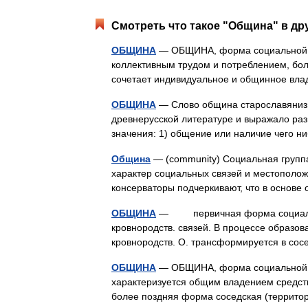
Смотреть что такое "Община" в др
ОБЩИНА
— ОБЩИНА, форма социальной ор
коллективным трудом и потреблением, бол
сочетает индивидуальное и общинное вл
ОБЩИНА
— Слово община старославянизм 
древнерусской литературе и выражало ра
значения: 1) общение или наличие чего 
Община
— (community) Социальная групп
характер социальных связей и местополо
консерваторы подчеркивают, что в осно
ОБЩИНА
— первичная форма социально
кровнородств. связей. В процессе образов
кровнородств. О. трансформируется в со
ОБЩИНА
— ОБЩИНА, форма социальной о
характеризуется общим владением средст
более поздняя форма соседская (террит