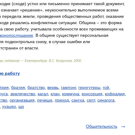
ходке
(
сходе
)
устно
или
письменно
принимает
такой
документ
,
означает
«
решение
»,
неукоснительно
выполняемое
всеми
ы
передела
земли
,
проведения
общественных
работ
,
оказание
ходе
решались
конфликтные
ситуации
.
Община
–
это
форма
ла
свою
работу
,
учитывала
особенности
всех
проживающих
на
аконопослушание
.
В
общине
существует
персональная
ля
подконтрольна
снизу
,
в
случае
ошибки
или
отстранен
от
власти
.
рь
педагога
).—
Екатеринбург
.
В
.
С
.
Безрукова
.
2000
.
ю работу
трия
,
братия
,
братство
,
вервь
,
гампонг
,
гернгутеры
,
гой
,
руга
,
землячество
,
кагал
,
клан
,
коммуна
,
консорция
,
кофрадия
,
тво
,
организация
,
печище
,
приход
,
сангха
,
септ
,
синагога
,
,
хуацяо
,
шэ
Общительность