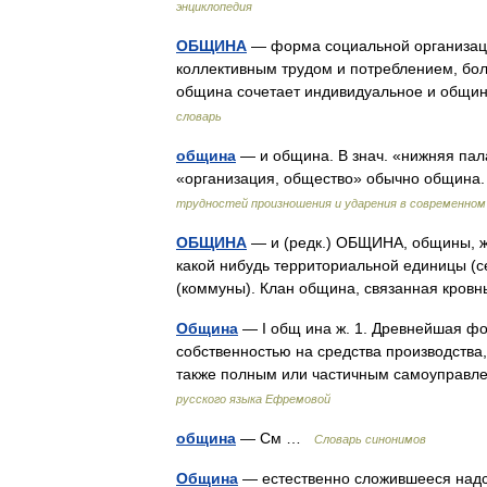
энциклопедия
ОБЩИНА
— форма социальной организаци
коллективным трудом и потреблением, бол
община сочетает индивидуальное и общи
словарь
община
— и община. В знач. «нижняя пал
«организация, общество» обычно община
трудностей произношения и ударения в современном
ОБЩИНА
— и (редк.) ОБЩИНА, общины, ж
какой нибудь территориальной единицы (с
(коммуны). Клан община, связанная кров
Община
— I общ ина ж. 1. Древнейшая ф
собственностью на средства производства
также полным или частичным самоуправ
русского языка Ефремовой
община
— См …
Словарь синонимов
Община
— естественно сложившееся над