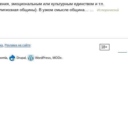
ния, эмоциональным или культурным единством и т.п.
 религиозная общины). В узком смысле община… …
Исторический
ка
,
Реклама на сайте
18+
omla,
Drupal,
WordPress, MODx.